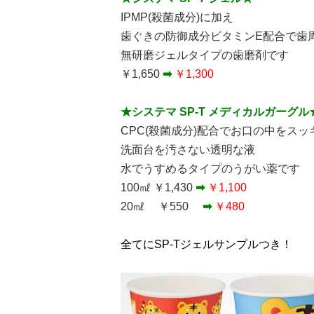
IPMP(殺菌成分)に加え
歯ぐきの防御成分ビタミンE配合で歯
無研磨ジェルタイプの歯磨剤です
￥1,650
➡
￥1,300
★システマ SP-T メディカルガーグル
CPC(殺菌成分)配合でお口の中をス
洗面台を汚さない透明な液
水でうすめるタイプのうがい薬です
100㎖ ￥1,430
➡
￥1,100
20㎖ ￥550
➡
￥480
全てにSP-Tジェルサンプルつき！