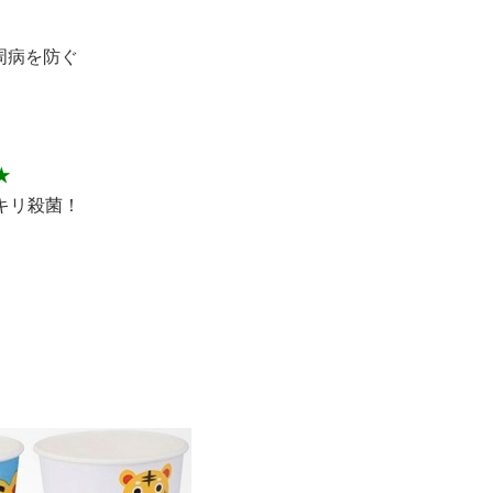
周病を防ぐ
★
ッキリ殺菌！