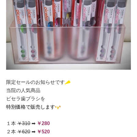
限定セールのお知らせです
当院の人気商品
ピセラ歯ブラシを
特別価格で販売します
１本
￥310
➡
￥
2
80
２本
￥620
➡
￥520