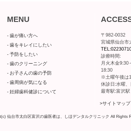
MENU
ACCES
〒982-0032
- 歯が痛い方へ
宮城県仙台市太
- 歯をキレイにしたい
TEL:0223071
- 予防をしたい
診療時間:
月火木金9:30～
- 歯のクリーニング
18:30
- お子さんの歯の予防
※土曜午後は1
- 歯周病が気になる
休診日:水曜
最寄駅:富沢駅
- 妊婦歯科健診について
>サイトマップ
ght(c) 仙台市太白区富沢の歯医者は、しほデンタルクリニック All Rights Re